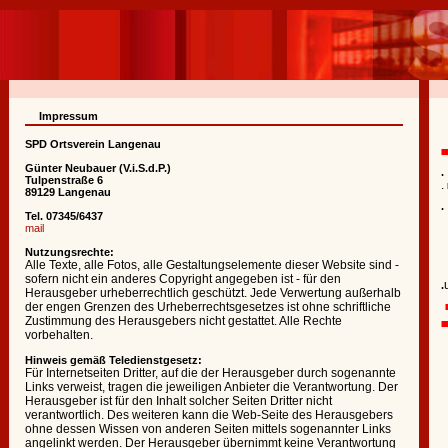
Impressum
SPD Ortsverein Langenau
Günter Neubauer (V.i.S.d.P.)
.
Tulpenstraße 6
.
89129 Langenau
.
Tel. 07345/6437
mail
Nutzungsrechte:
Alle Texte, alle Fotos, alle Gestaltungselemente dieser Website sind -
sofern nicht ein anderes Copyright angegeben ist - für den
.
Herausgeber urheberrechtlich geschützt. Jede Verwertung außerhalb
der engen Grenzen des Urheberrechtsgesetzes ist ohne schriftliche
Zustimmung des Herausgebers nicht gestattet. Alle Rechte
vorbehalten.
Hinweis gemäß Teledienstgesetz:
Für Internetseiten Dritter, auf die der Herausgeber durch sogenannte
Links verweist, tragen die jeweiligen Anbieter die Verantwortung. Der
Herausgeber ist für den Inhalt solcher Seiten Dritter nicht
verantwortlich. Des weiteren kann die Web-Seite des Herausgebers
ohne dessen Wissen von anderen Seiten mittels sogenannter Links
angelinkt werden. Der Herausgeber übernimmt keine Verantwortung