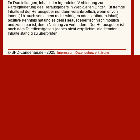
für Darstellungen, Inhalt oder irgendeine Verbindung zur
Parteigliederung des Herausgebers in Web-Seiten Dritter. Für fremde
Inhalte ist der Herausgeber nur dann verantwortlich, wenn er von
ihnen (d.h. auch von einem rechtswidrigen oder strafbaren Inhalt)
positive Kenntnis hat und es dem Herausgeber technisch möglich
und zumutbar ist, deren Nutzung zu verhindern. Der Herausgeber ist
nach dem Teledienstgesetz jedoch nicht verpflichtet, die fremden
Inhalte ständig zu überprüfen.
© SPD-Langenau.de - 2025
Impressum
Datenschutzerklärung